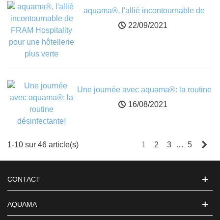
aquama®, l'allié incontournable de
FRAM Hospitality pour une hôtellerie
22/09/2021
plus verte
Une journée avec aquama®: la routine
désinfectante!
16/08/2021
Nex
1-10 sur 46 article(s)
1
2
3
…
5
CONTACT
AQUAMA