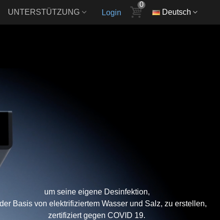
0
UNTERSTÜTZUNG
Deutsch
Login
um seine eigene Desinfektion,
 der Basis von elektrifiziertem Wasser und Salz, zu erstellen,
zertifiziert gegen COVID 19.